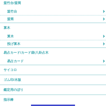
筮竹台/筮筒
筮竹台
筮筒
算木
算木
投げ算木
易占カード/カード袋/八卦占木
易占カード
サイコロ
ゴム印/木版
鑑定用のぼり
指示棒