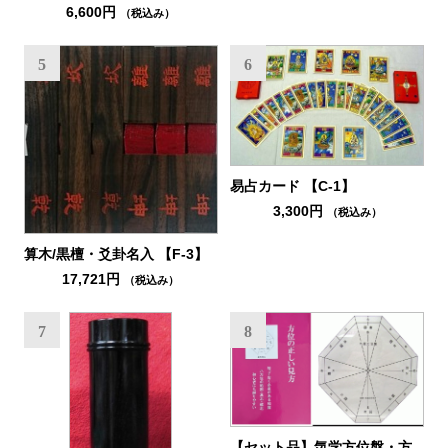
6,600円
（税込み）
5
6
易占カード 【C-1】
3,300円
（税込み）
算木/黒檀・爻卦名入 【F-3】
17,721円
（税込み）
7
8
【セット品】気学方位盤・方