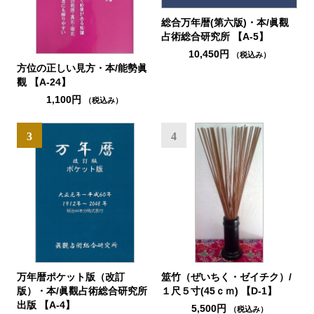
総合万年暦(第六版)・本/眞觀
占術総合研究所 【A-5】
10,450円
（税込み）
方位の正しい見方・本/能勢眞
觀 【A-24】
1,100円
（税込み）
3
4
万年暦ポケット版（改訂
筮竹（ぜいちく・ゼイチク）/
版）・本/眞觀占術総合研究所
１尺５寸(45ｃｍ) 【D-1】
出版 【A-4】
5,500円
（税込み）