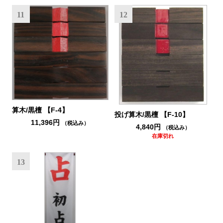
11
12
算木/黒檀 【F-4】
投げ算木/黒檀 【F-10】
11,396円
（税込み）
4,840円
（税込み）
在庫切れ
13