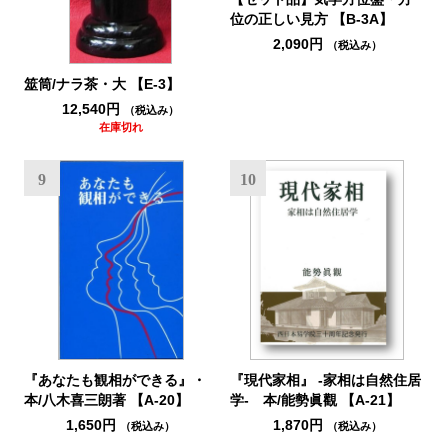
位の正しい見方 【B-3A】
2,090円
（税込み）
筮筒/ナラ茶・大 【E-3】
12,540円
（税込み）
在庫切れ
9
10
『あなたも観相ができる』・
『現代家相』 -家相は自然住居
本/八木喜三朗著 【A-20】
学- 本/能勢眞觀 【A-21】
1,650円
1,870円
（税込み）
（税込み）